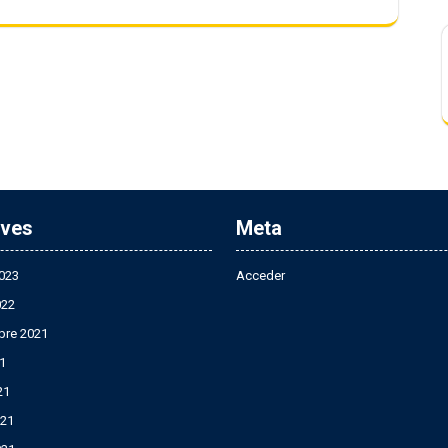
ives
Meta
023
Acceder
022
bre 2021
21
21
21