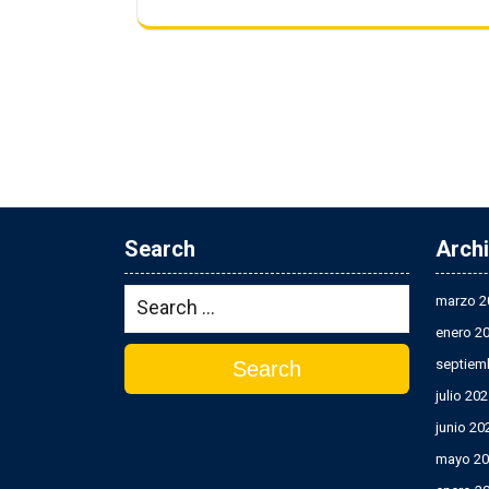
Search
Arch
marzo 2
enero 2
septiem
Search
julio 20
junio 20
mayo 20