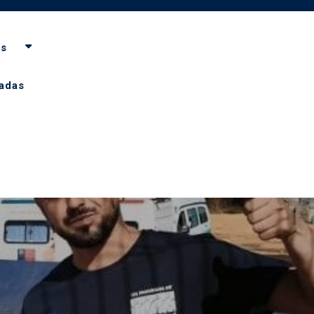
as
adas